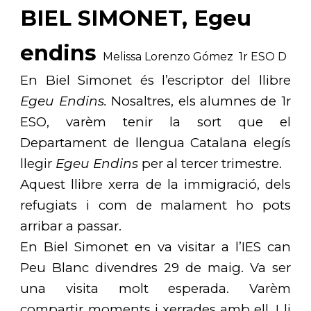
BIEL SIMONET, Egeu
endins
Melissa Lorenzo Gómez 1r ESO D
En Biel Simonet és l’escriptor del llibre
Egeu Endins.
Nosaltres, els alumnes de 1r
ESO, varèm tenir la sort que el
Departament de llengua Catalana elegís
llegir
Egeu Endins
per al tercer trimestre.
Aquest llibre xerra de la immigració, dels
refugiats i com de mal
a
ment ho pots
arribar a passar.
En Biel Simonet en va visitar a l’IES can
Peu Blanc divendres 29 de maig. Va ser
una visita molt esperada. Varèm
compartir moments i xerrades amb ell. I li